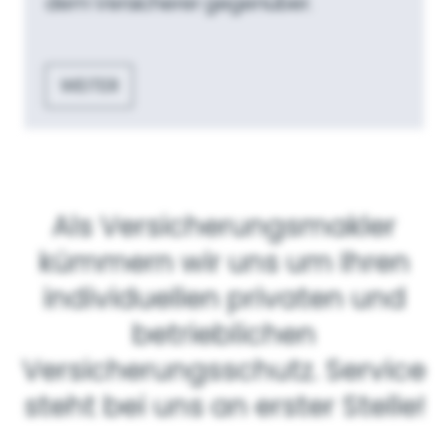
dem Versicherer gegenüber.
WEITER
Als Versicherungsmakler
kümmern wir uns um Ihren
individuellen privaten und
betrieblichen
Versicherungsschutz. Service
steht bei uns an erster Stelle!