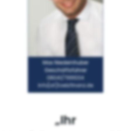
Max Niedernhuber
Geschäftsführer
08041/7991034
info[at]toelzfinanz.de
„Ihr