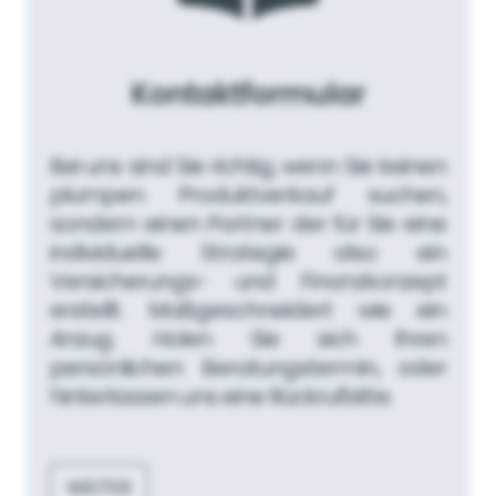
Kontaktformular
Bei uns sind Sie richtig, wenn Sie keinen
plumpen Produktverkauf suchen,
sondern einen Partner der für Sie eine
individuelle Strategie also ein
Versicherungs- und Finanzkonzept
erstellt. Maßgeschneidert wie ein
Anzug. Holen Sie sich Ihren
persönlichen Beratungstermin, oder
hinterlassen uns eine Rückrufbitte.
WEITER