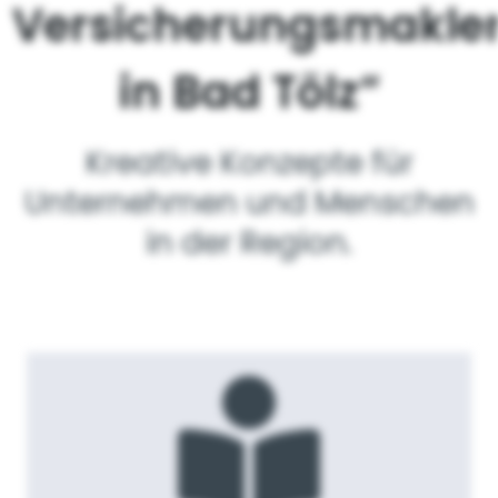
Versicherungsmakle
in Bad Tölz“
Kreative Konzepte für
Unternehmen und Menschen
in der Region.