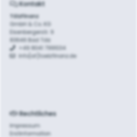
Kontakt
TölzFinanz
GmbH & Co. KG
Eisenbergerstr. 9
83646 Bad Tölz
+49 8041 7991034
info[at]toelzfinanz.de
Rechtliches
Impressum
Erstinformation