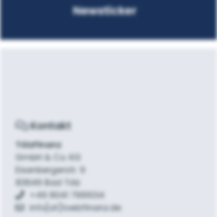
Newsticker
Kontakt
TölzFinanz
GmbH & Co. KG
Eisenbergerstr. 9
83646 Bad Tölz
+49 8041 7991034
info[at]toelzfinanz.de