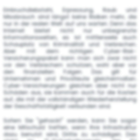
Einbruchdiebstahl, Erpressung, Raub und
Missbrauch sind längst keine Risiken mehr, die
nur in der realen Welt auf uns warten. Denn das
Internet bietet nicht nur unbegrenzte
Informationswelten, es ist mittlerweile auch
Schauplatz von Kriminalität und Verbrechen.
Aber mit dem richtigen Cyber-Risk-
Versicherungspaket kann man sich zwar nicht
vor den Verbrechern schützen, wohl aber vor
den finanziellen Folgen. Das gilt für
Unternehmen und Privatleute gleichermaßen.
Cyber-Versicherungen gleichen aber nicht nur
Schäden aus, sie kommen auch für die Kosten
auf, die mit der vollständigen Wiederherstellung
der Geschäftstätigkeit verbunden sind.
Sofern Sie "gehackt" werden, kann Sie sogar
eine Mitschuld treffen, wenn Ihre Infrastruktur
dazu benutzt wird, Dritte zu schädigen. Das