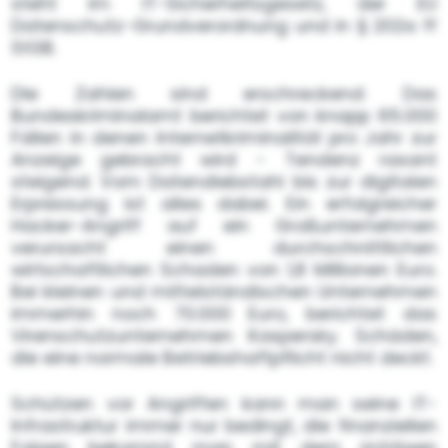
steht im IT-Sicherheitsgesetz, der EU
Datenschutz-Grundverordnung und in § 202a ff
StGB.
Die Zahlen sind erschreckend: Das
Bundeskriminalamt berichtet von knapp 65.000
Fällen in denen Internetkriminalität pro Jahr zur
Anzeige gebracht wird - Tendenz rasant
steigend. Vom Datendiebstahl bis zur digitalen
Erpressung ist alles dabei. Ein erfolgreicher
Hacker-Angriff auf ein Großunternehmen
verursacht einen durchschnittlichen
wirtschaftlichen Schaden von 1,8 Millionen Euro.
Bei kleinen und mittelständischen Unternehmen
immerhin noch 70.000 Euro, berichtet das
Virenschutzunternehmen Kaspersky. Schäden,
die eine normale Betriebshaftpflicht nicht deckt.
Schützen vor Angriffen kann man seine IT-
Infrastruktur immer nur bedingt, die finanziellen
Folgen bekommt man mit dem richtigen