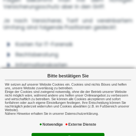
Versicherungsschutz aber in den Griff.
Je nach Versicherer, Tarif und vereinbartem
Umfang sind folgende Positionen gedeckt:
Kosten für IT-Forensik
Rechtsberatung
Informationskosten
Kreditüberwachungsdienstleistungen
Bitte bestätigen Sie
Kosten für Krisenmanagement
Wir setzen auf unserer Website Cookies ein. Cookies sind nichts Böses und helfen
uns, unsere Website zuverlässig zu betreiben.
Einige der Cookies sind zwingend notwendig, ohne die der Betrieb unserer Website
Kosten für PR-Beratung
nicht möglich wäre, während andere uns helfen unser Onlineangebot zu verbessern
und wirtschaftlich zu betreiben. Sie können alle Cookies akzeptieren und sofort
fortfahren oder auch eigene Einstellungen festlegen. Ihre Entscheidung können Sie
Betriebsunterbrechungsschäden
nachträglich jederzeit widerrufen und Cookies abwählen (z.B. im Fußbereich unserer
Website).
Nähere Hinweise erhalten Sie in unserer Datenschutzerklärung.
Vertragsstrafen
Notwendige
Externe Dienste
Lösegeldzahlungen