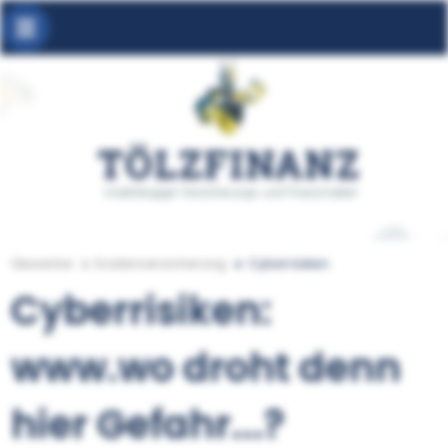
Gewerbe
Kostenversicherung
Cyberrisiken
Cyberrisiken:
www.wo droht denn
hier Gefahr...?